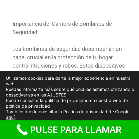
Importancia del Cambio de Bombines de
Seguridad
Los bombines de seguridad desempeñan un
papel crucial en la protección de tu hogar
contra intrusiones y robos. Estos dispositivos
están diseñados para resistir ataques físicos
Utilizamos cookies para darte la mejor experiencia en nuestra
y técnicas de manipulación, como el bumping
web.
Puedes informarte más sobre qué cookies estamos utilizando o
o la ganzúa. Sin embargo, con el tiempo, los
desactivarlas en los AJUSTES.
bombines pueden volverse menos efectivos
Puede consultar la política de privacidad en nuestra web de
política de
privacidad
debido al desgaste, la corrosión o la
También puede consultar la Política de privacidad de Google
obsolescencia tecnológica. Además, si has
aquí
.
perdido tus llaves o has experimentado un
PULSE PARA LLAMAR
Aceptar cookies
Rechazar cookies
Ajustes
intento de robo, es fundamental cambiar los