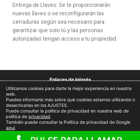
Entrega de Llaves: Se te proporcionarán
nuevas llaves o se reconfigurarán las
cerraduras según sea necesario para
garantizar que solo tú y las personas
autorizadas tengan acceso a tu propiedad.
Enlaces de Interés
Utilizamos cookies para darte la mejor experiencia en nuestra
Aviso Legal
web.
Puedes informarte más sobre qué cookies estamos utilizando o
desactivarlas en los AJUSTES.
Política de Privacidad
Puede consultar la política de privacidad en nuestra web de
política de
privacidad
Política de Cookies
También puede consultar la Política de privacidad de Google
aquí
.
© 2026 Cerrajeros cerca de ti 24 horas
• Creado con
GeneratePress
Aceptar cookies
Rechazar cookies
Ajustes