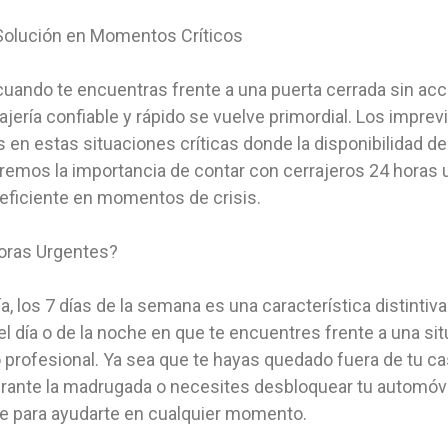
 Solución en Momentos Críticos
ndo te encuentras frente a una puerta cerrada sin acces
ajería confiable y rápido se vuelve primordial. Los impre
 en estas situaciones críticas donde la disponibilidad de
oraremos la importancia de contar con cerrajeros 24 hora
 eficiente en momentos de crisis.
Horas Urgentes?
ía, los 7 días de la semana es una característica distintiv
 del día o de la noche en que te encuentres frente a una 
o profesional. Ya sea que te hayas quedado fuera de tu c
durante la madrugada o necesites desbloquear tu automóvi
le para ayudarte en cualquier momento.