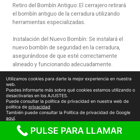
Retiro del Bombín Antiguo: El cerrajero retirará
el bombín antiguo de la cerradura utilizando
herramientas especializadas.
Instalación del Nuevo Bombín: Se instalará el
nuevo bombín de seguridad en la cerradura,
asegurándose de que esté correctamente
alineado y funcionando adecuadamente.
Utilizamos cookies para darte la mejor experiencia en nuestra
Pruebas y Ajustes: Se realizarán pruebas
web.
exhaustivas para garantizar que el nuevo
Puedes informarte más sobre qué cookies estamos utilizando o
desactivarlas en los AJUSTES.
bombín de seguridad funcione correctamente
Puede consultar la política de privacidad en nuestra web de
y se realizarán ajustes según sea necesario.
política de
privacidad
También puede consultar la Política de privacidad de Google
aquí
.
Entrega de Llaves: Se te proporcionarán
PULSE PARA LLAMAR
Aceptar cookies
Rechazar cookies
Ajustes
nuevas llaves o se reconfigurarán las