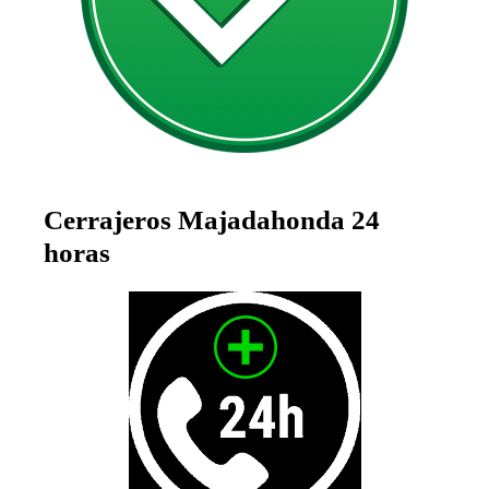
Cerrajeros Majadahonda 24
horas