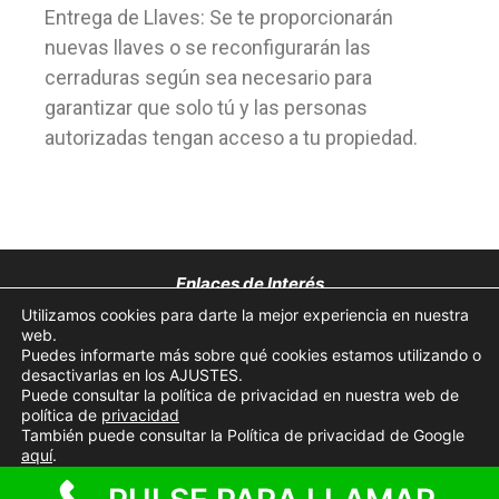
Entrega de Llaves: Se te proporcionarán
nuevas llaves o se reconfigurarán las
cerraduras según sea necesario para
garantizar que solo tú y las personas
autorizadas tengan acceso a tu propiedad.
Enlaces de Interés
Utilizamos cookies para darte la mejor experiencia en nuestra
Aviso Legal
web.
Puedes informarte más sobre qué cookies estamos utilizando o
desactivarlas en los AJUSTES.
Política de Privacidad
Puede consultar la política de privacidad en nuestra web de
política de
privacidad
Política de Cookies
También puede consultar la Política de privacidad de Google
aquí
.
© 2026 Cerrajeros cerca de ti 24 horas
• Creado con
GeneratePress
Aceptar cookies
Rechazar cookies
Ajustes