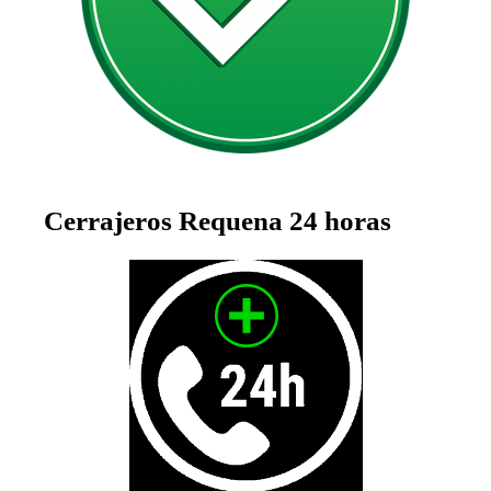
Cerrajeros
Requena
24 horas