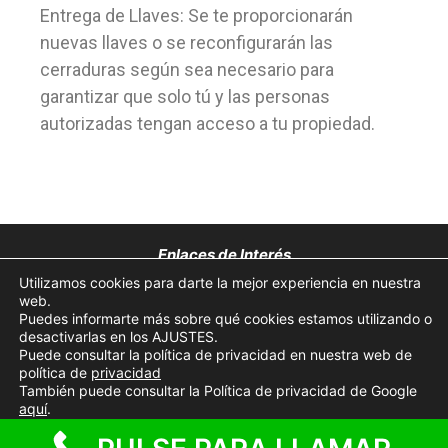
Entrega de Llaves: Se te proporcionarán
nuevas llaves o se reconfigurarán las
cerraduras según sea necesario para
garantizar que solo tú y las personas
autorizadas tengan acceso a tu propiedad.
Enlaces de Interés
Utilizamos cookies para darte la mejor experiencia en nuestra
Aviso Legal
web.
Puedes informarte más sobre qué cookies estamos utilizando o
desactivarlas en los AJUSTES.
Política de Privacidad
Puede consultar la política de privacidad en nuestra web de
política de
privacidad
Política de Cookies
También puede consultar la Política de privacidad de Google
aquí
.
© 2026 Cerrajeros cerca de ti 24 horas
• Creado con
GeneratePress
Aceptar cookies
Rechazar cookies
Ajustes