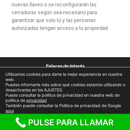
nuevas llaves o se reconfigurarán las
cerraduras según sea necesario para
garantizar que solo tú y las personas
autorizadas tengan acceso a tu propiedad.
Enlaces de Interés
Utilizamos cookies para darte la mejor experiencia en nuestra
Aviso Legal
web.
Puedes informarte más sobre qué cookies estamos utilizando o
desactivarlas en los AJUSTES.
Política de Privacidad
Puede consultar la política de privacidad en nuestra web de
política de
privacidad
Política de Cookies
También puede consultar la Política de privacidad de Google
aquí
.
© 2026 Cerrajeros cerca de ti 24 horas
• Creado con
PULSE PARA LLAMAR
GeneratePress
Aceptar cookies
Rechazar cookies
Ajustes